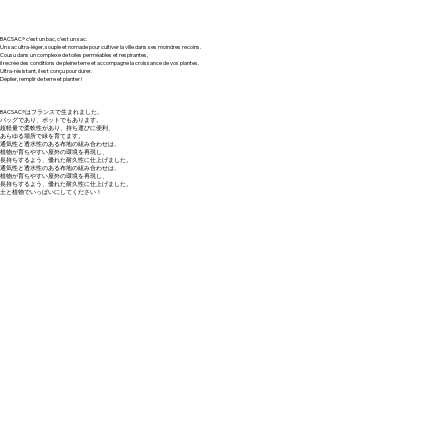
BACSAC® c’est un bac, c’est un sac.
Un sac ultra-léger, souple et nomade pour cultiver la ville dans ses moindres recoins.
Cousu dans un complexe de toiles perméables et respirantes,
il recrée des conditions de pleine terre et accompagne la croissance de vos plantes.
Ultra-résistant, il est conçu pour durer.
Déplier, remplir de terre et planter !
BACSAC®はフランスで生まれました。
バッグであり、ポットでもあります。
超軽量で柔軟性があり、持ち運びに便利、
あらゆる場所で緑を育てます。
通気性と透水性のある布地の組み合わせは、
植物が育ちやすい屋外の環境を再現し、
長持ちするよう、優れた耐久性に仕上げました。
通気性と透水性のある布地の組み合わせは、
植物が育ちやすい屋外の環境を再現し、
長持ちするよう、優れた耐久性に仕上げました。
土と植物でいっぱいにしてください！